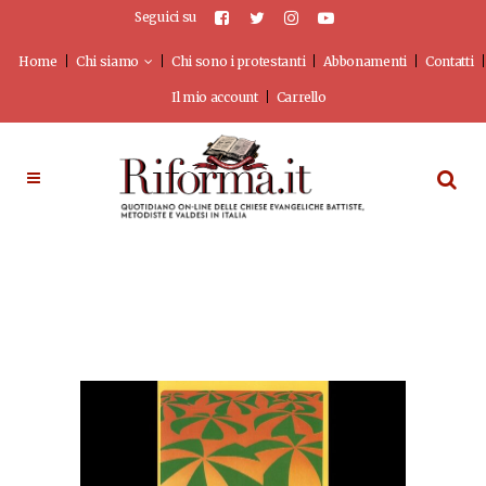
Seguici su
Home
Chi siamo
Chi sono i protestanti
Abbonamenti
Contatti
Il mio account
Carrello