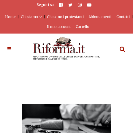
Seguici su
Home
Chi siamo
Chi sono i protestanti
Abbonamenti
Contatti
Il mio account
Carrello