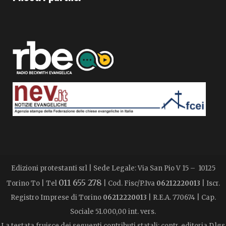
Edizioni protestanti srl | Sede Legale: Via San Pio V 15 – 10125
011 655 278
Torino To | Tel
| Cod. Fisc/P.Iva
06212220013
| Iscr.
Registro Imprese di Torino
06212220013
| R.E.A. 770674 | Cap.
Sociale 51.000,00 int. vers.
La testata fruisce dei seguenti contributi statali: contr. editoria D.lgs