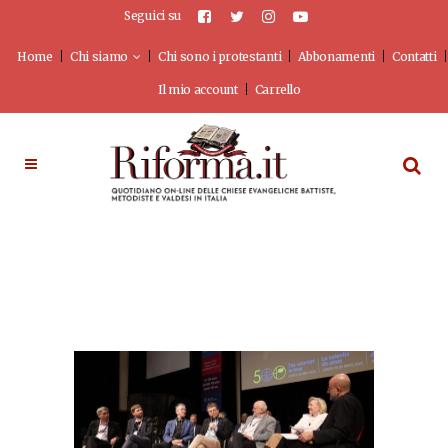
Seguici su
Home
Chi siamo
Chi sono i protestanti
Abbonamenti
Contatti
Il mio account
Carrello