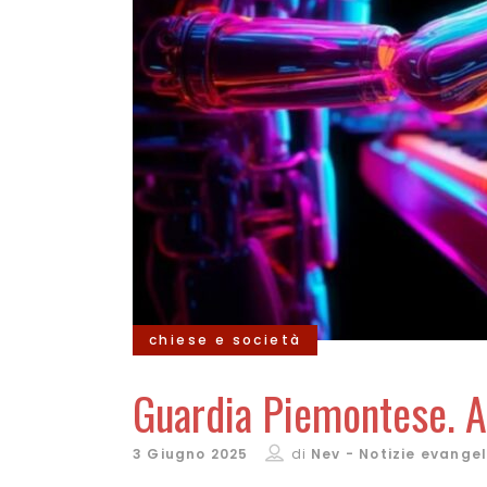
chiese e società
Guardia Piemontese. Al 
3 Giugno 2025
di
Nev - Notizie evange