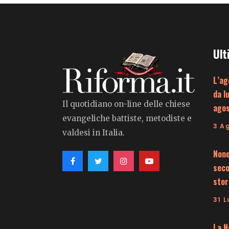
Ult
L’ag
da l
Il quotidiano on-line delle chiese
ago
evangeliche battiste, metodiste e
3 A
valdesi in Italia.
Nono
seco
stor
31 L
La N