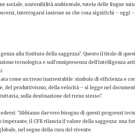
ne sociale, sostenibilità ambientale, tutela delle lingue min
scersi, interrogarsi insieme su che cosa significhi – oggi –
ligenza alla fioritura della saggezza”. Questo il titolo di que
azione tecnologica e sull’onnipresenza dell’intelligenza arti
o.
entata come un treno inarrestabile: simbolo di efficienza e 
del produttivismo, della velocità – si legge nel document
 tuttavia, sulla destinazione del treno stesso”.
hiedersi: “Abbiamo davvero bisogno di questi progressi tecnic
imperante, il CFR rilancia il valore della saggezza: una f
globale, nel segno della cura del vivente.