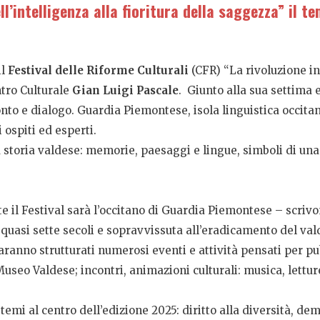
ll’intelligenza alla fioritura della saggezza” il t
il
Festival delle Riforme Culturali
(CFR) “La rivoluzione inu
ntro Culturale
Gian Luigi Pascale
. Giunto alla sua settima ed
onto e dialogo. Guardia Piemontese, isola linguistica occitan
ospiti ed esperti.
a storia valdese: memorie, paesaggi e lingue, simboli di una
 il Festival sarà l’occitano di Guardia Piemontese – scrivon
a quasi sette secoli e sopravvissuta all’eradicamento del val
saranno strutturati numerosi eventi e attività pensati per pub
seo Valdese; incontri, animazioni culturali: musica, letture
 temi al centro dell’edizione 2025: diritto alla diversità, de