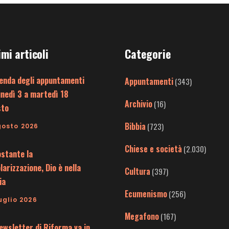
imi articoli
Categorie
enda degli appuntamenti
Appuntamenti
(343)
unedì 3 a martedì 18
Archivio
(16)
sto
Bibbia
(723)
gosto 2026
Chiese e società
(2.030)
stante la
larizzazione, Dio è nella
Cultura
(397)
ia
Ecumenismo
(256)
uglio 2026
Megafono
(167)
ewsletter di Riforma va in