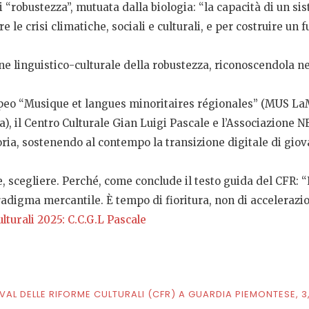
di “robustezza”, mutuata dalla biologia: “la capacità di un s
e le crisi climatiche, sociali e culturali, e per costruire un f
e linguistico-culturale della robustezza, riconoscendola nel
uropeo “Musique et langues minoritaires régionales” (MUS L
 il Centro Culturale Gian Luigi Pascale e l’Associazione NED
ia, sostenendo al contempo la transizione digitale di giovan
e, scegliere. Perché, come conclude il testo guida del CFR: “
radigma mercantile. È tempo di fioritura, non di accelerazio
ulturali 2025: C.C.G.L Pascale
VAL DELLE RIFORME CULTURALI (CFR) A GUARDIA PIEMONTESE, 3