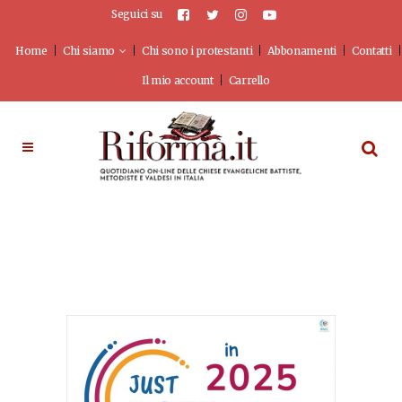
Seguici su
Home
Chi siamo
Chi sono i protestanti
Abbonamenti
Contatti
Il mio account
Carrello