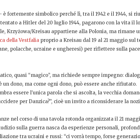
 è fortemente simbolico perché lì, tra il 1942 e il 1944, si r
 attentato a Hitler del 20 luglio 1944, pagarono con la vita i
le, Krzyżowa/Kreisau appartiene alla Polonia, ma rimane un 
a della Vestfalia
proprio a Kreisau dal 19 al 21 maggio sul t
ne, polacche, ucraine e ungheresi) per riflettere sulla pace
atico, quasi “magico”, ma richiede sempre impegno: dialog
ce è un dono, ma come ogni dono, può essere anche rifiutato.
sembra essere l’unica parola che si ascolta, la vecchia do
idere per Danzica?”, cioè un invito a riconsiderare la nozio
anze nel corso di una tavola rotonda organizzata il 21 maggi
iudizio sulla guerra nasca da esperienze personali, profond
iazione tra ucraini e russi: “ci vorrà tempo, forse generazio