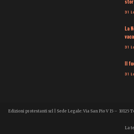
stor
31 L
La N
vaca
31 L
Il f
31 L
Edizioni protestanti srl | Sede Legale: Via San Pio V 15 – 10125 
La te