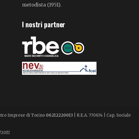
metodista (1951).
I nostri partner
istro Imprese di Torino
06212220013
| R.E.A. 770674 | Cap. Sociale
/2017.