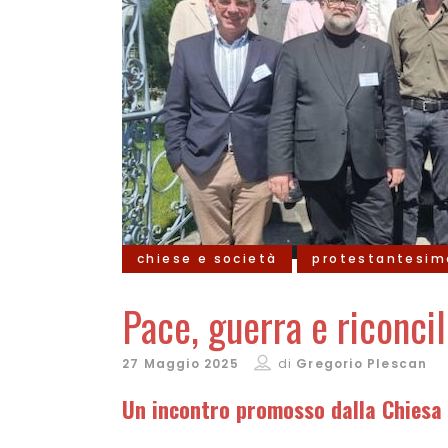
chiese e società
protestantesim
Pace, guerra e riconcil
27 Maggio 2025
di
Gregorio Plescan
Un incontro promosso dalla Chiesa e