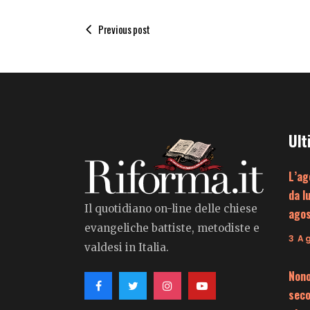
Previous post
Ult
L’ag
da l
Il quotidiano on-line delle chiese
ago
evangeliche battiste, metodiste e
3 A
valdesi in Italia.
Nono
seco