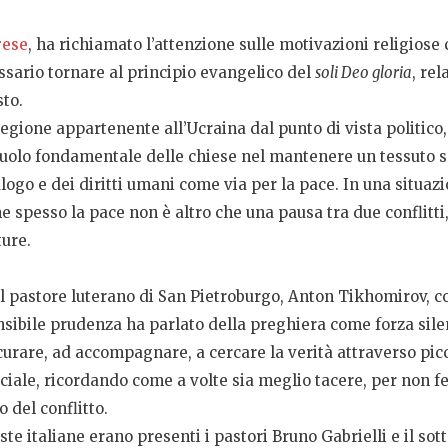
rese
, ha richiamato l’attenzione sulle motivazioni religiose 
ssario tornare al principio evangelico del
soli Deo gloria
, re
sto.
regione appartenente all’Ucraina dal punto di vista politic
ruolo fondamentale delle chiese nel mantenere un tessuto so
dialogo e dei diritti umani come via per la pace. In una situ
 spesso la pace non è altro che una pausa tra due conflitti,
ture.
l pastore luterano di San Pietroburgo, Anton Tikhomirov, c
ensibile prudenza ha parlato della preghiera come forza sile
curare, ad accompagnare, a cercare la verità attraverso picc
ciale, ricordando come a volte sia meglio tacere, per non f
o del conflitto.
e italiane erano presenti i pastori Bruno Gabrielli e il sott