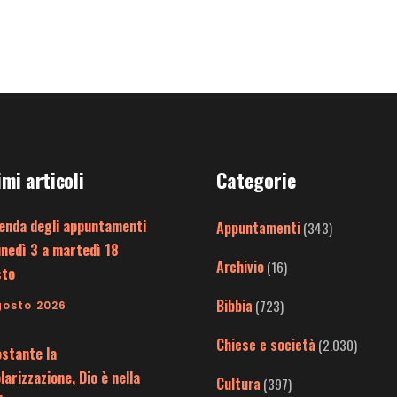
imi articoli
Categorie
enda degli appuntamenti
Appuntamenti
(343)
unedì 3 a martedì 18
Archivio
(16)
sto
Bibbia
(723)
gosto 2026
Chiese e società
(2.030)
stante la
larizzazione, Dio è nella
Cultura
(397)