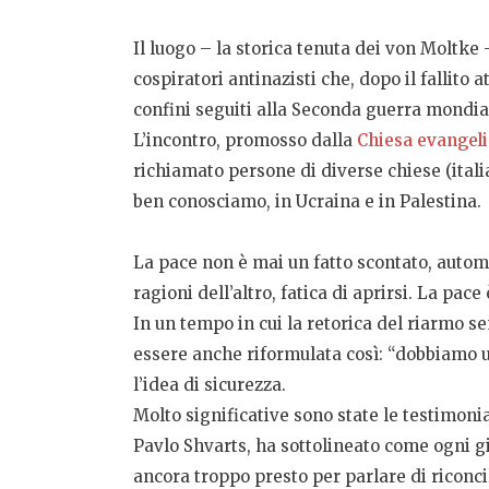
Il luogo – la storica tenuta dei von Moltke –
cospiratori antinazisti che, dopo il fallito
confini seguiti alla Seconda guerra mondia
L’incontro, promosso dalla
Chiesa evangelic
richiamato persone di diverse chiese (italia
ben conosciamo, in Ucraina e in Palestina.
La pace non è mai un fatto scontato, autom
ragioni dell’altro, fatica di aprirsi. La pa
In un tempo in cui la retorica del riarmo 
essere anche riformulata così: “dobbiamo ucc
l’idea di sicurezza.
Molto significative sono state le testimoni
Pavlo Shvarts, ha sottolineato come ogni g
ancora troppo presto per parlare di riconcil