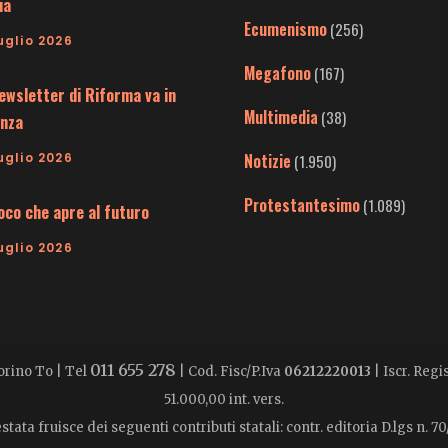
ia
Ecumenismo
(256)
uglio 2026
Megafono
(167)
ewsletter di Riforma va in
Multimedia
(38)
nza
uglio 2026
Notizie
(1.950)
Protestantesimo
(1.089)
uoco che apre al futuro
uglio 2026
011 655 278
Torino To | Tel
| Cod. Fisc/P.Iva
06212220013
| Iscr. Reg
51.000,00 int. vers.
stata fruisce dei seguenti contributi statali: contr. editoria D.lgs n. 70