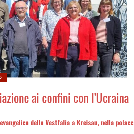
o
iazione ai confini con l’Ucraina
vangelica della Vestfalia a Kreisau, nella polacc