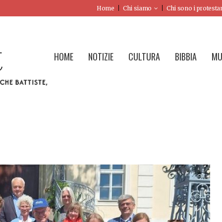
Home
Chi siamo
Chi sono i protesta
HOME
NOTIZIE
CULTURA
BIBBIA
MU