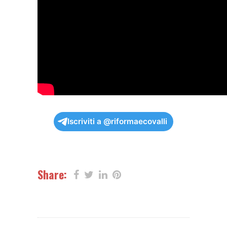
Iscriviti a @riformaecovalli
Share: