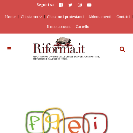
Seguici su
Home
Chi siamo
Chi sono i protestanti
Abbonamenti
Contatti
Il mio account
Carrello