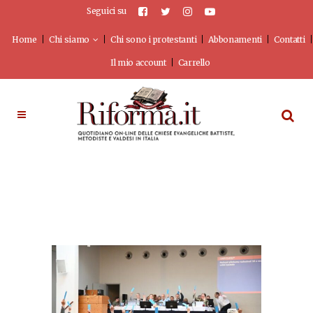
Seguici su
Home
Chi siamo
Chi sono i protestanti
Abbonamenti
Contatti
Il mio account
Carrello