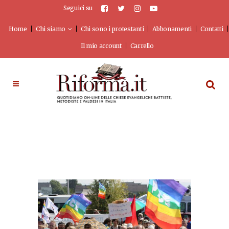
Seguici su
Home
Chi siamo
Chi sono i protestanti
Abbonamenti
Contatti
Il mio account
Carrello