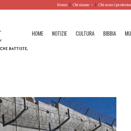
Home
Chi siamo
Chi sono i protesta
HOME
NOTIZIE
CULTURA
BIBBIA
MU