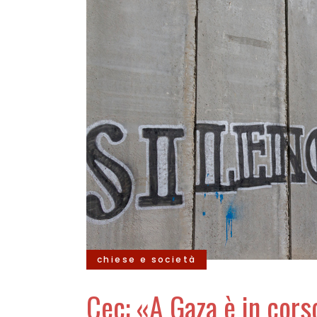
chiese e società
Cec: «A Gaza è in cors