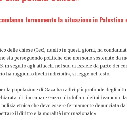
 condanna fermamente la situazione in Palestina 
o delle chiese (Cec), riunito in questi giorni, ha condannat
erno sta perseguendo politiche che non sono sostenute da mo
3, in seguito agli attacchi nel sud di Israele da parte dei c
o ha raggiunto livelli indicibili», si legge nel testo.
er la popolazione di Gaza ha radici più profonde degli ulti
hiarata, di rioccupare Gaza e di sfollare definitivamente l
 di pulizia etnica che deve essere fermamente denunciata da
ttare il diritto e la moralità internazionale».