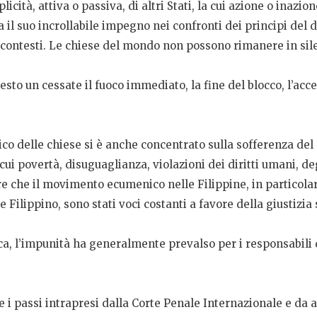
cità, attiva o passiva, di altri Stati, la cui azione o inazio
l suo incrollabile impegno nei confronti dei principi del di
 i contesti. Le chiese del mondo non possono rimanere in sil
iesto un cessate il fuoco immediato, la fine del blocco, l’ac
co delle chiese si è anche concentrato sulla sofferenza del
cui povertà, disuguaglianza, violazioni dei diritti umani, d
re che il movimento ecumenico nelle Filippine, in particolar
Filippino, sono stati voci costanti a favore della giustizia s
, l’impunità ha generalmente prevalso per i responsabili di
e i passi intrapresi dalla Corte Penale Internazionale e da 