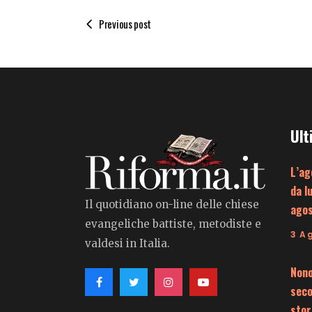
Previous post
Ult
L’ag
da l
Il quotidiano on-line delle chiese
ago
evangeliche battiste, metodiste e
3 A
valdesi in Italia.
Nono
seco
stor