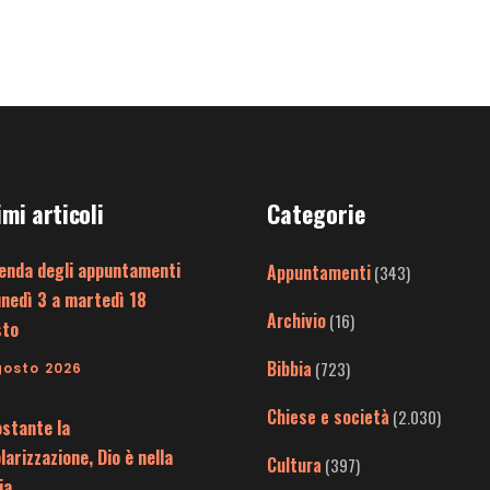
imi articoli
Categorie
enda degli appuntamenti
Appuntamenti
(343)
unedì 3 a martedì 18
Archivio
(16)
sto
Bibbia
(723)
gosto 2026
Chiese e società
(2.030)
stante la
larizzazione, Dio è nella
Cultura
(397)
ia