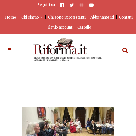
Seguici su
Home
Chi siamo
Chi sono i protestanti
Abbonamenti
Contatti
Il mio account
Carrello