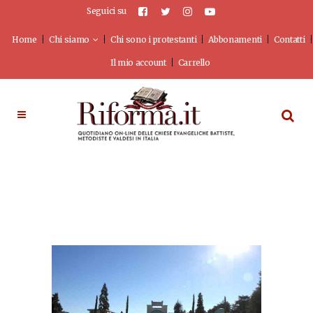
Seguici su
Home
Chi siamo
Chi sono i protestanti
Abbonamenti
Contatti
Il mio account
Carrello