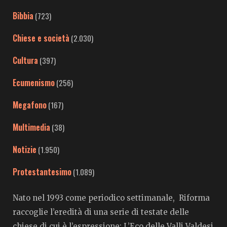
Bibbia
(723)
Chiese e società
(2.030)
Cultura
(397)
Ecumenismo
(256)
Megafono
(167)
Multimedia
(38)
Notizie
(1.950)
Protestantesimo
(1.089)
Nato nel 1993 come periodico settimanale, Riforma
raccoglie l’eredità di una serie di testate delle
chiese di cui è l’espressione: L’Eco delle Valli Valdesi