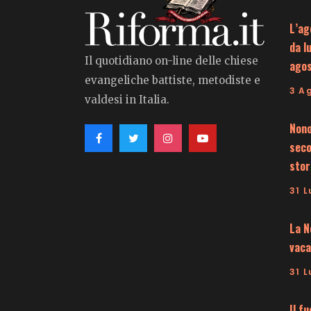
L’ag
da l
Il quotidiano on-line delle chiese
ago
evangeliche battiste, metodiste e
3 A
valdesi in Italia.
Nono
seco
stor
31 L
La N
vaca
31 L
Il f