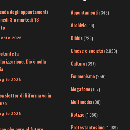
enda degli appuntamenti
Appuntamenti
(343)
unedì 3 a martedì 18
Archivio
(16)
sto
Bibbia
(723)
gosto 2026
Chiese e società
(2.030)
stante la
larizzazione, Dio è nella
Cultura
(397)
ia
Ecumenismo
(256)
uglio 2026
Megafono
(167)
ewsletter di Riforma va in
Multimedia
(38)
nza
uglio 2026
Notizie
(1.950)
Protestantesimo
(1.089)
uoco che apre al futuro