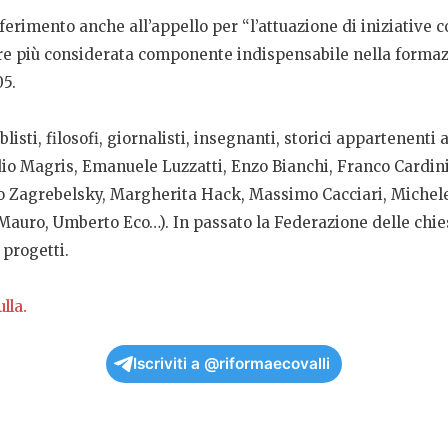
iferimento anche all’appello per “l’attuazione di iniziative c
pre più considerata componente indispensabile nella formazi
05.
blisti, filosofi, giornalisti, insegnanti, storici appartenenti
udio Magris, Emanuele Luzzatti, Enzo Bianchi, Franco Cardin
o Zagrebelsky, Margherita Hack, Massimo Cacciari, Michele
 Mauro, Umberto Eco…). In passato la Federazione delle chies
 progetti.
lla.
Iscriviti a @riformaecovalli