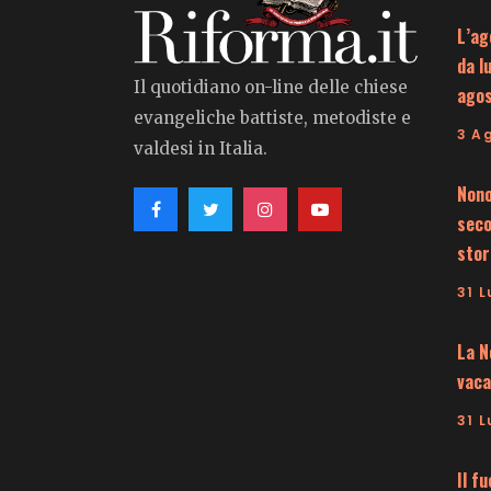
L’ag
da l
Il quotidiano on-line delle chiese
ago
evangeliche battiste, metodiste e
3 A
valdesi in Italia.
Nono
seco
stor
31 L
La N
vaca
31 L
Il f