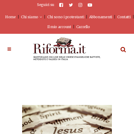
Seguici su
Home
Chi siamo
Chi sono i protestanti
Abbonamenti
Contatti
Il mio account
Carrello