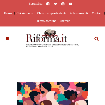
Seguici su
Home
Chi siamo
Chi sono i protestanti
Abbonamenti
Contatti
Il mio account
Carrello