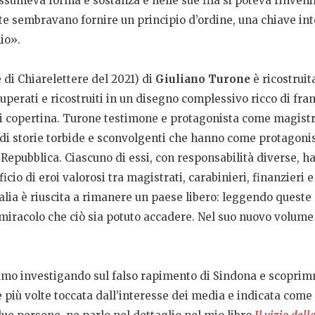
sumeva forma e sostanza e nelle sue fila si poteva rinveni
arte sembravano fornire un principio d’ordine, una chiave in
io».
 di Chiarelettere del 2021) di
Giuliano Turone
è ricostruit
ecuperati e ricostruiti in un disegno complessivo ricco di fra
di copertina. Turone testimone e protagonista come magistra
ti di storie torbide e sconvolgenti che hanno come protagonis
la Repubblica. Ciascuno di essi, con responsabilità diverse, 
io di eroi valorosi tra magistrati, carabinieri, finanzieri e p
talia è riuscita a rimanere un paese libero: leggendo que
n miracolo che ciò sia potuto accadere. Nel suo nuovo volum
amo investigando sul falso rapimento di Sindona e scoprimmo 
ne più volte toccata dall’interesse dei media e indicata com