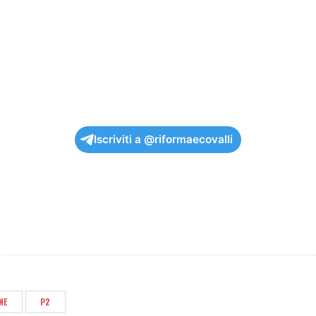
Iscriviti a @riformaecovalli
NE
P2