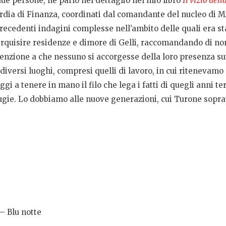
ue persone, ne parlo nel dettaglio nel mio libro
Il vizio del
rdia di Finanza, coordinati dal comandante del nucleo di Mi
recedenti indagini complesse nell’ambito delle quali era st
erquisire residenze e dimore di Gelli, raccomandando di non
enzione a che nessuno si accorgesse della loro presenza sui
 diversi luoghi, compresi quelli di lavoro, in cui ritenevamo
gi a tenere in mano il filo che lega i fatti di quegli anni te
bugie. Lo dobbiamo alle nuove generazioni, cui Turone soprat
– Blu notte