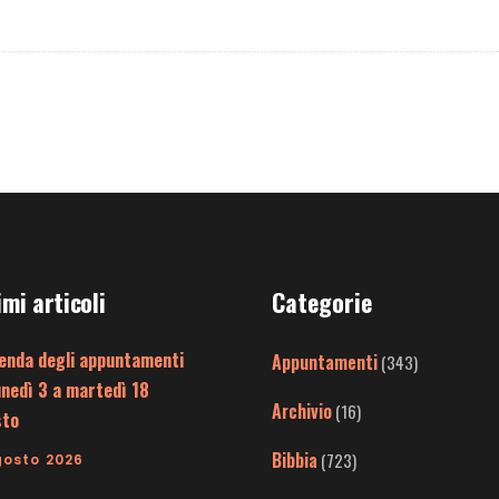
imi articoli
Categorie
enda degli appuntamenti
Appuntamenti
(343)
unedì 3 a martedì 18
Archivio
(16)
sto
Bibbia
(723)
gosto 2026