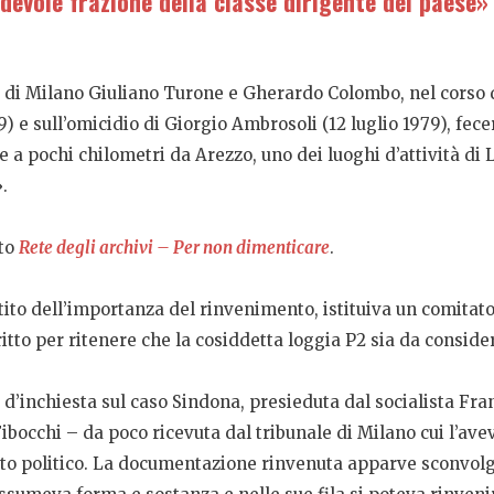
devole frazione della classe dirigente del paese»
a di Milano Giuliano Turone e Gherardo Colombo, nel corso d
 e sull’omicidio di Giorgio Ambrosoli (12 luglio 1979), fece
 a pochi chilometri da Arezzo, uno dei luoghi d’attività di L
.
ito
Rete degli archivi – Per non dimenticare
.
ito dell’importanza del rinvenimento, istituiva un comitat
iritto per ritenere che la cosiddetta loggia P2 sia da consi
’inchiesta sul caso Sindona, presieduta dal socialista Fra
bocchi – da poco ricevuta dal tribunale di Milano cui l’ave
tito politico. La documentazione rinvenuta apparve sconvolg