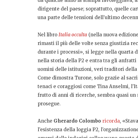
da qualche anno la stampa favoleggiava, as
dirigente del paese; soprattutto, quelle c
una parte delle tensioni dell’ultimo decenn
Nel libro
Italia occulta
(nella nuova edizione
rimasti il più delle volte senza giustizia r
durante i processi», si legge nella quarta 
nella storia della P2 e entra tra gli anfrat
uomini delle istituzioni, veri traditori del
Come dimostra Turone, solo grazie al sacrific
tenaci e coraggiosi come Tina Anselmi, l’I
frutto di anni di ricerche, sembra quasi u
prosegue.
Anche
Gherardo Colombo
ricorda
, «Stav
l’esistenza della loggia P2, l’organizzazio