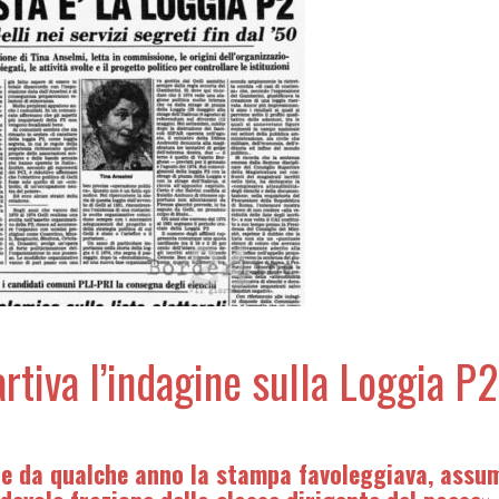
rtiva l’indagine sulla Loggia P2
le da qualche anno la stampa favoleggiava, assum