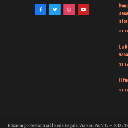
Nono
seco
stor
31 L
La N
vaca
31 L
Il f
31 L
Edizioni protestanti srl | Sede Legale: Via San Pio V 15 – 10125 