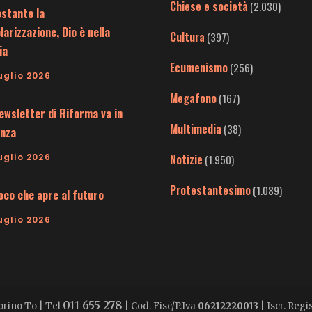
Chiese e società
(2.030)
stante la
larizzazione, Dio è nella
Cultura
(397)
ia
Ecumenismo
(256)
uglio 2026
Megafono
(167)
ewsletter di Riforma va in
Multimedia
(38)
nza
uglio 2026
Notizie
(1.950)
Protestantesimo
(1.089)
uoco che apre al futuro
uglio 2026
011 655 278
Torino To | Tel
| Cod. Fisc/P.Iva
06212220013
| Iscr. Reg