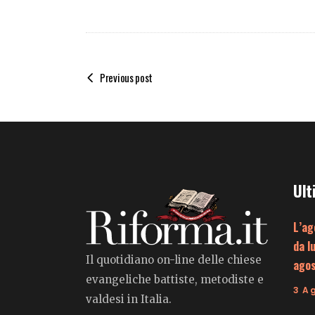
Previous post
Ult
L’ag
da l
Il quotidiano on-line delle chiese
ago
evangeliche battiste, metodiste e
3 A
valdesi in Italia.