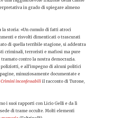
re una ragguardevole frazione della classe
terpretativa in grado di spiegare almeno
a la storia: «Un cumulo di fatti atroci
mmenti e risvolti dimenticati o trascurati
to di quella terribile stagione, si addentra
ti criminali, terroristi e mafiosi ma pure
ha tramato contro la nostra democrazia.
oliziotti, e all’impegno di alcuni politici
ste pagine, minuziosamente documentate e
e
Crimini inconfessabili
il racconto di Turone,
i suoi rapporti con Licio Gelli e da lì
e sede di trame occulte. Molti elementi