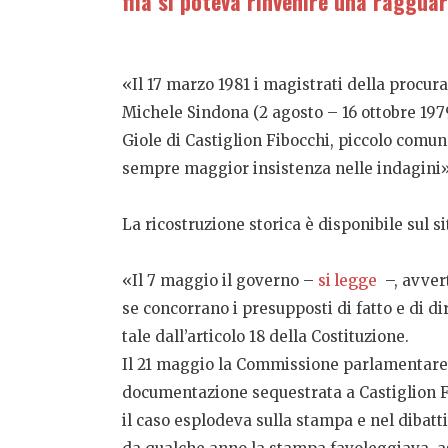
fila si poteva rinvenire una ragguar
«Il 17 marzo 1981 i magistrati della procur
Michele Sindona (2 agosto – 16 ottobre 1979)
Giole di Castiglion Fibocchi, piccolo comune
sempre maggior insistenza nelle indagini»
La ricostruzione storica è disponibile sul s
«Il 7 maggio il governo –
si legge
–, avvert
se concorrano i presupposti di fatto e di d
tale dall’articolo 18 della Costituzione.
Il 21 maggio la Commissione parlamentare d
documentazione sequestrata a Castiglion Fi
il caso esplodeva sulla stampa e nel dibat