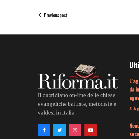
Previous post
Ult
L’ag
da l
Il quotidiano on-line delle chiese
ago
evangeliche battiste, metodiste e
3 A
valdesi in Italia.
Nono
seco