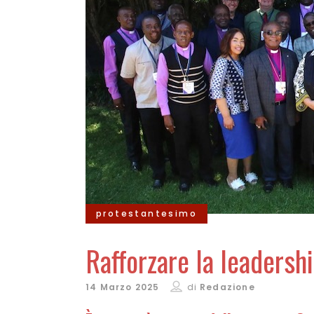
protestantesimo
Rafforzare la leadersh
14 Marzo 2025
di
Redazione