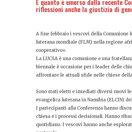
È quanto è emerso dalla recente Con
riflessioni anche la giustizia di ge
A fine febbraio i vescovi della Comunione 
luterana mondiale (FLM) nella regione afri
cooperativo».
La LUCSA è una comunione e una fratellanz
biennale è occasione per i leader delle chie
affrontare le attuali sfide nelle chiese dell
Sono stati eletti e insediati diversi nuov
evangelica luterana in Namibia (ELCIN) dell
I partecipanti alla Conferenza hanno discus
chiesa e i processi decisionali. Hanno riba
quotidiano. I vescovi hanno anche esplorato 