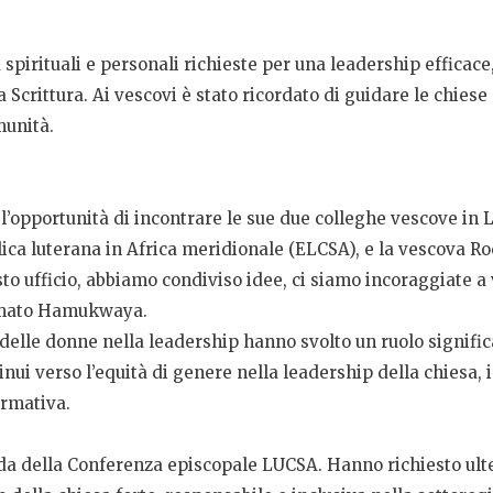
 spirituali e personali richieste per una leadership effica
 Scrittura. Ai vescovi è stato ricordato di guidare le chiese
munità.
opportunità di incontrare le sue due colleghe vescove in 
lica luterana in Africa meridionale (ELCSA), e la vescova R
o ufficio, abbiamo condiviso idee, ci siamo incoraggiate a
ermato Hamukwaya.
delle donne nella leadership hanno svolto un ruolo signific
inui verso l’equità di genere nella leadership della chiesa, 
ormativa.
nda della Conferenza episcopale LUCSA. Hanno richiesto ult