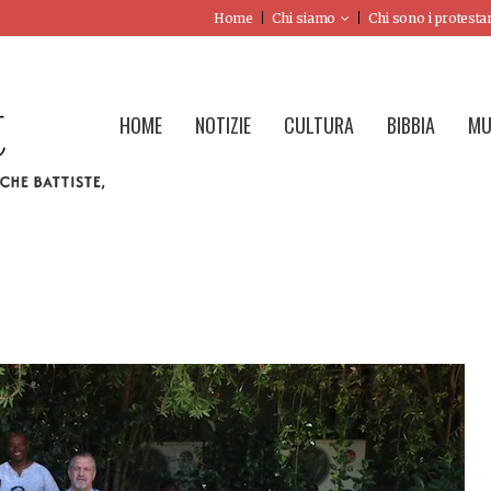
Home
Chi siamo
Chi sono i protesta
HOME
NOTIZIE
CULTURA
BIBBIA
MU