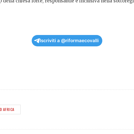
ella chiesa forte, responsabile e inclusiva nella sottoreg
Iscriviti a @riformaecovalli
D AFRICA