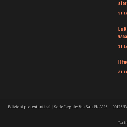
stor
31 L
La N
vaca
31 L
Il f
31 L
Edizioni protestanti srl | Sede Legale: Via San Pio V 15 – 10125 
La te