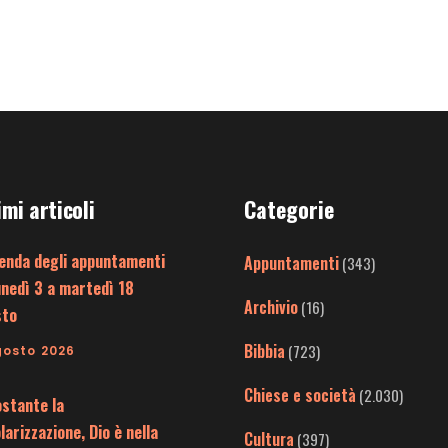
imi articoli
Categorie
enda degli appuntamenti
Appuntamenti
(343)
unedì 3 a martedì 18
Archivio
(16)
sto
Bibbia
(723)
gosto 2026
Chiese e società
(2.030)
stante la
larizzazione, Dio è nella
Cultura
(397)