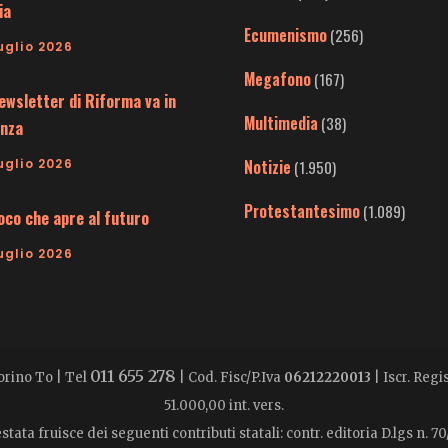
ia
Ecumenismo
(256)
uglio 2026
Megafono
(167)
ewsletter di Riforma va in
Multimedia
(38)
nza
uglio 2026
Notizie
(1.950)
Protestantesimo
(1.089)
uoco che apre al futuro
uglio 2026
011 655 278
Torino To | Tel
| Cod. Fisc/P.Iva
06212220013
| Iscr. Reg
51.000,00 int. vers.
stata fruisce dei seguenti contributi statali: contr. editoria D.lgs n. 70