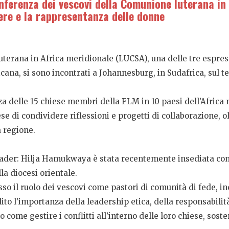
ferenza dei vescovi della Comunione luterana in 
nere e la rappresentanza delle donne
luterana in Africa meridionale (LUCSA), una delle tre espre
cana, si sono incontrati a Johannesburg, in Sudafrica, su
a delle 15 chiese membri della FLM in 10 paesi dell’Africa
se di condividere riflessioni e progetti di collaborazione, 
a regione.
i leader: Hilja Hamukwaya è stata recentemente insediata 
a diocesi orientale.
so il ruolo dei vescovi come pastori di comunità di fede, in
dito l’importanza della leadership etica, della responsabili
come gestire i conflitti all’interno delle loro chiese, sost