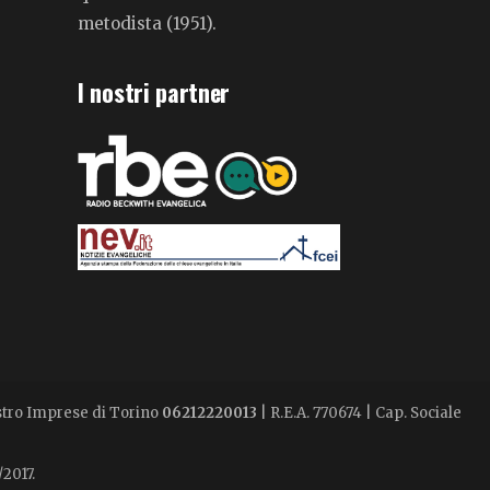
metodista (1951).
I nostri partner
istro Imprese di Torino
06212220013
| R.E.A. 770674 | Cap. Sociale
/2017.