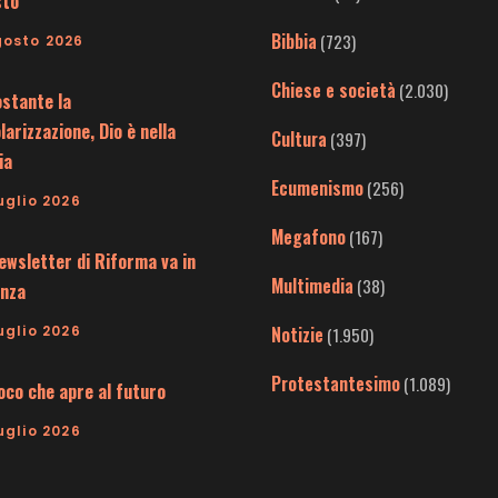
sto
Bibbia
(723)
gosto 2026
Chiese e società
(2.030)
stante la
larizzazione, Dio è nella
Cultura
(397)
ia
Ecumenismo
(256)
uglio 2026
Megafono
(167)
ewsletter di Riforma va in
Multimedia
(38)
nza
uglio 2026
Notizie
(1.950)
Protestantesimo
(1.089)
uoco che apre al futuro
uglio 2026