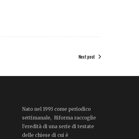
Next post
Nato nel 1993 come periodico
settimanale, Riforma raccoglie
l’eredità di una serie di testate
delle chiese di cui è