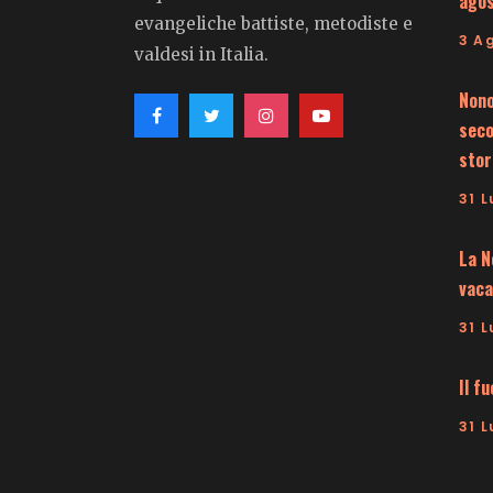
ago
evangeliche battiste, metodiste e
3 A
valdesi in Italia.
Nono
seco
stor
31 L
La N
vaca
31 L
Il f
31 L