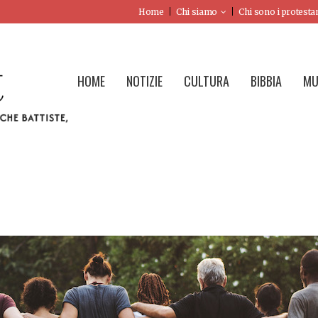
Home
Chi siamo
Chi sono i protesta
HOME
NOTIZIE
CULTURA
BIBBIA
MU