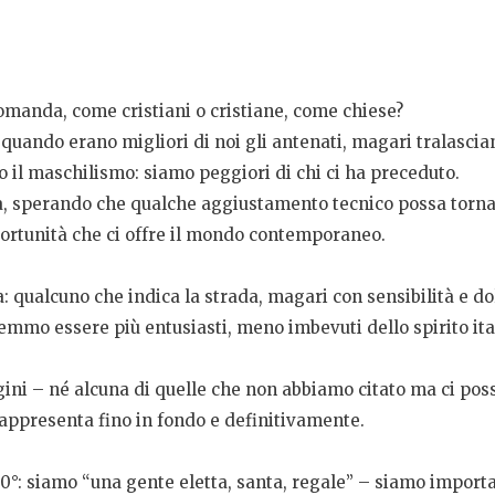
omanda, come cristiani o cristiane, come chiese?
 quando erano migliori di noi gli antenati, magari tralasci
 il maschilismo: siamo peggiori di chi ci ha preceduto.
gia, sperando che qualche aggiustamento tecnico possa torna
portunità che ci offre il mondo contemporaneo.
qualcuno che indica la strada, magari con sensibilità e d
remmo essere più entusiasti, meno imbevuti dello spirito ita
ini – né alcuna di quelle che non abbiamo citato ma ci pos
 rappresenta fino in fondo e definitivamente.
360°: siamo “una gente eletta, santa, regale” – siamo import