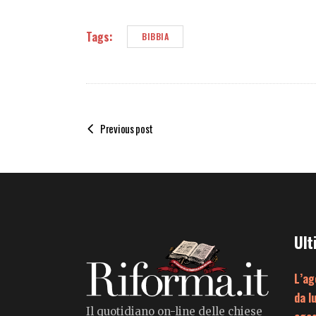
Tags:
BIBBIA
Previous post
Ult
L’ag
da l
Il quotidiano on-line delle chiese