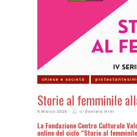
chiese e società
protestantesim
Storie al femminile al
5 Marzo 2025
di
Daniela Grill
La Fondazione Centro Culturale Valde
online del ciclo “Storie al femmin