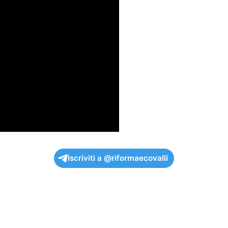
Iscriviti a @riformaecovalli