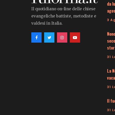
da l
Il quotidiano on-line delle chiese
ago
evangeliche battiste, metodiste e
3 A
valdesi in Italia.
Nono
seco
stor
31 L
La N
vaca
31 L
Il f
31 L