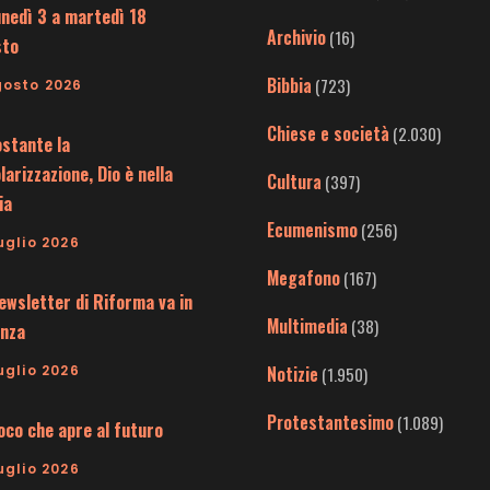
unedì 3 a martedì 18
Archivio
(16)
sto
Bibbia
(723)
gosto 2026
Chiese e società
(2.030)
stante la
larizzazione, Dio è nella
Cultura
(397)
ia
Ecumenismo
(256)
uglio 2026
Megafono
(167)
ewsletter di Riforma va in
Multimedia
(38)
nza
uglio 2026
Notizie
(1.950)
Protestantesimo
(1.089)
uoco che apre al futuro
uglio 2026