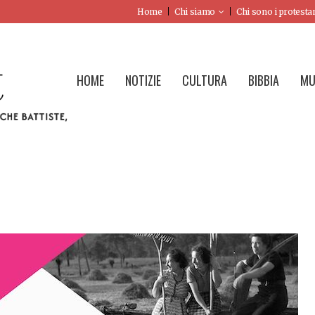
Home
Chi siamo
Chi sono i protesta
HOME
NOTIZIE
CULTURA
BIBBIA
MU