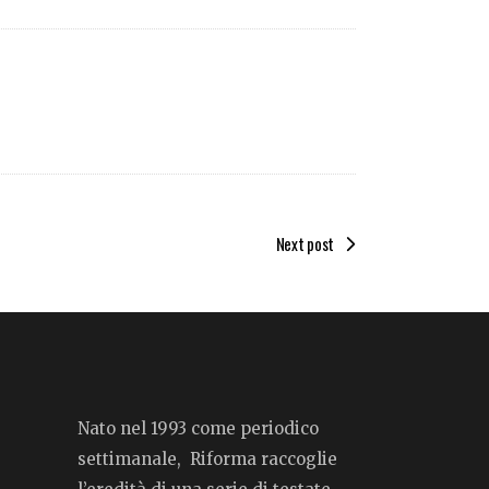
Next post
Nato nel 1993 come periodico
settimanale, Riforma raccoglie