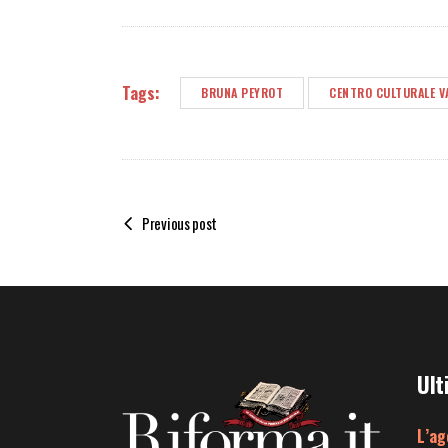
Tags:
BRUNA PEYROT
CENTRO CULTURALE V
Previous post
Ult
L’ag