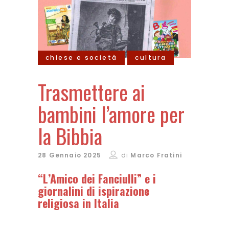
chiese e società
cultura
Trasmettere ai
bambini l’amore per
la Bibbia
28 Gennaio 2025
di
Marco Fratini
“L’Amico dei Fanciulli” e i
giornalini di ispirazione
religiosa in Italia