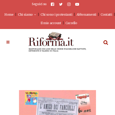
Seguici su
Home
Chi siamo
Chi sono i protestanti
Abbonamenti
Contatti
Il mio account
Carrello