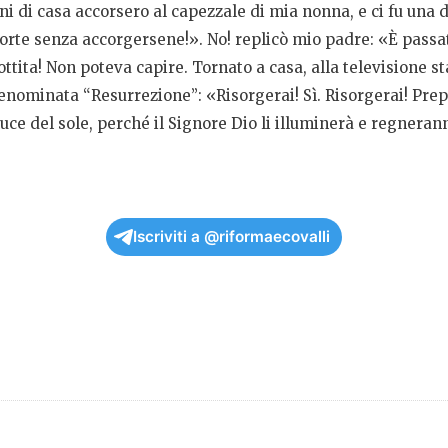
i di casa accorsero al capezzale di mia nonna, e ci fu una 
 morte senza accorgersene!». No! replicò mio padre: «È passa
gottita! Non poteva capire. Tornato a casa, alla televisione
nominata “Resurrezione”: «Risorgerai! Sì. Risorgerai! Prepar
ce del sole, perché il Signore Dio li illuminerà e regneranno
Iscriviti a @riformaecovalli