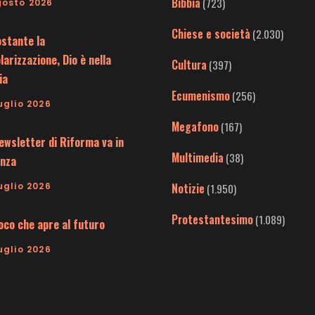
Bibbia
(723)
gosto 2026
Chiese e società
(2.030)
stante la
larizzazione, Dio è nella
Cultura
(397)
ia
Ecumenismo
(256)
uglio 2026
Megafono
(167)
ewsletter di Riforma va in
Multimedia
(38)
nza
uglio 2026
Notizie
(1.950)
Protestantesimo
(1.089)
uoco che apre al futuro
uglio 2026