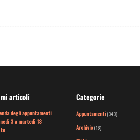
imi articoli
Categorie
enda degli appuntamenti
Appuntamenti
(343)
unedì 3 a martedì 18
Archivio
(16)
sto