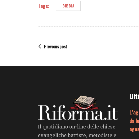
Tags:
BIBBIA
Previous post
Ult
L’ag
da l
Il quotidiano on-line delle chiese
ago
evangeliche battiste, metodiste e