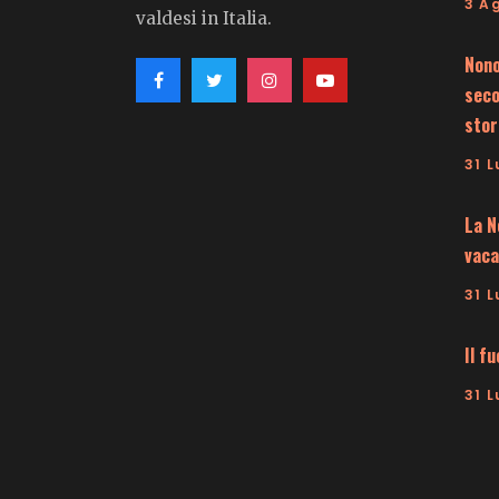
3 A
valdesi in Italia.
Nono
seco
stor
31 L
La N
vaca
31 L
Il f
31 L