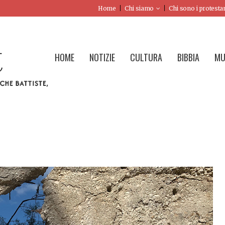
Home
Chi siamo
Chi sono i protesta
HOME
NOTIZIE
CULTURA
BIBBIA
MU