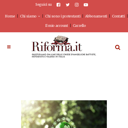
Seguici su
Home
Chi siamo
Chi sono i protestanti
Abbonamenti
Contatti
Il mio account
Carrello