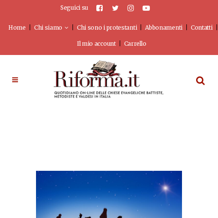
Seguici su
Home
Chi siamo
Chi sono i protestanti
Abbonamenti
Contatti
Il mio account
Carrello