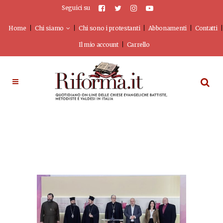
Seguici su
Home
Chi siamo
Chi sono i protestanti
Abbonamenti
Contatti
Il mio account
Carrello