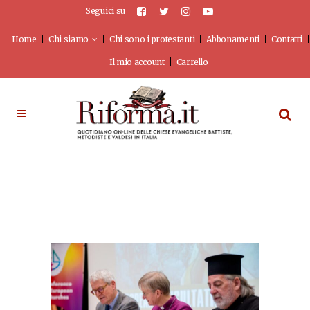
Seguici su
Home
Chi siamo
Chi sono i protestanti
Abbonamenti
Contatti
Il mio account
Carrello