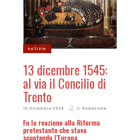
notizie
13 dicembre 1545:
al via il Concilio di
Trento
16 Dicembre 2024
di
Redazione
Fu la reazione alla Riforma
protestante che stava
scuotendo l’Europa