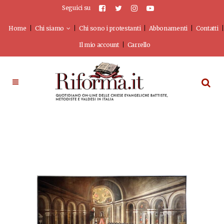
Seguici su
Home
Chi siamo
Chi sono i protestanti
Abbonamenti
Contatti
Il mio account
Carrello