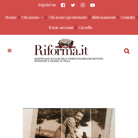
Seguici su
Home
Chi siamo
Chi sono i protestanti
Abbonamenti
Contatti
Il mio account
Carrello