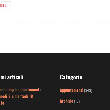
DESE
imi articoli
Categorie
enda degli appuntamenti
Appuntamenti
(343)
unedì 3 a martedì 18
Archivio
(16)
sto