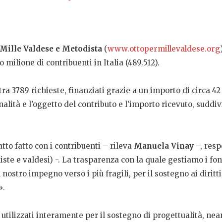
 Mille Valdese e Metodista
(
www.ottopermillevaldese.org
 milione di contribuenti in Italia (489.512).
i tra 3789 richieste, finanziati grazie a un importo di circa 4
nalità e l’oggetto del contributo e l’importo ricevuto, suddiv
to fatto con i contribuenti – rileva
Manuela Vinay
–, resp
te e valdesi) -. La trasparenza con la quale gestiamo i fond
nostro impegno verso i più fragili, per il sostegno ai diritti
».
utilizzati interamente per il sostegno di progettualità, nea