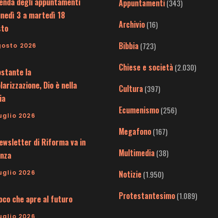
enda degli appuntamenti
Appuntamenti
(343)
unedì 3 a martedì 18
Archivio
(16)
sto
Bibbia
(723)
gosto 2026
Chiese e società
(2.030)
stante la
larizzazione, Dio è nella
Cultura
(397)
ia
Ecumenismo
(256)
uglio 2026
Megafono
(167)
ewsletter di Riforma va in
Multimedia
(38)
nza
uglio 2026
Notizie
(1.950)
Protestantesimo
(1.089)
uoco che apre al futuro
uglio 2026