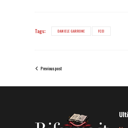
Tags:
DANIELE GARRONE
FCEI
Previous post
Ult