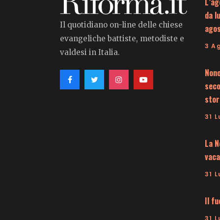
L’ag
da l
Il quotidiano on-line delle chiese
ago
evangeliche battiste, metodiste e
3 A
valdesi in Italia.
Nono
seco
stor
31 L
La N
vaca
31 L
Il f
31 L