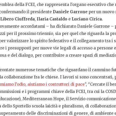
ssemblea della FCEI, che rappresenta l’organo esecutivo che n
riconfermando il presidente
Daniele Garrone
per un nuovo 
,
Libero Ciuffreda
,
Ilaria Castaldo
e
Luciano Cirica
.
uovamente accordatami – ha dichiarato Daniele Garrone – per
izzi per il prossimo triennio, sia per quel che riguarda la pr
per valorizzare lo spirito federativo e il collegamento tra i 
e i presupposti per nuove vie legali di accesso a persone e 
giosa e del dialogo, per contribuire a creare spazi di mediaz
affrontate numerose tematiche che riguardano il cammino fu
a collaborazione fra le chiese. I lavori si sono concentrati, 
miamo l’odio, aiutiamo i costruttori di pace
”, “Cercate il be
 commissioni e i programmi chiave della FCEI, tra cui la CO
 e educazione), Mediterranean Hope, il Servizio comunicazi
tà dello Sportello scuola laicità e pluralismo, di collaboraz
 superamento delle discriminazioni di genere, di ambiente e