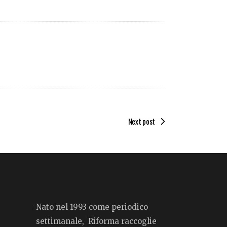
Next post
Nato nel 1993 come periodico
settimanale, Riforma raccoglie