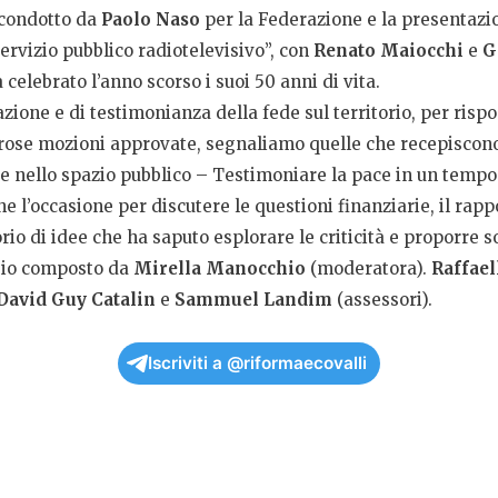
o condotto da
Paolo Naso
per la Federazione e la presentazion
ervizio pubblico radiotelevisivo”, con
Renato Maiocchi
e
G
elebrato l’anno scorso i suoi 50 anni di vita.
orazione e di testimonianza della fede sul territorio, per ri
merose mozioni approvate, segnaliamo quelle che recepiscon
e nello spazio pubblico – Testimoniare la pace in un tempo d
e l’occasione per discutere le questioni finanziarie, il rappor
rio di idee che ha saputo esplorare le criticità e proporre so
ggio composto da
Mirella Manocchio
(moderatora).
Raffael
David Guy Catalin
e
Sammuel Landim
(assessori).
Iscriviti a @riformaecovalli