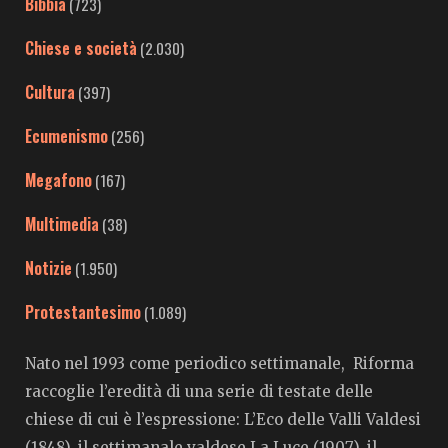
Bibbia
(723)
Chiese e società
(2.030)
Cultura
(397)
Ecumenismo
(256)
Megafono
(167)
Multimedia
(38)
Notizie
(1.950)
Protestantesimo
(1.089)
Nato nel 1993 come periodico settimanale, Riforma
raccoglie l’eredità di una serie di testate delle
chiese di cui è l’espressione: L’Eco delle Valli Valdesi
(1848), il settimanale valdese La Luce (1907), il