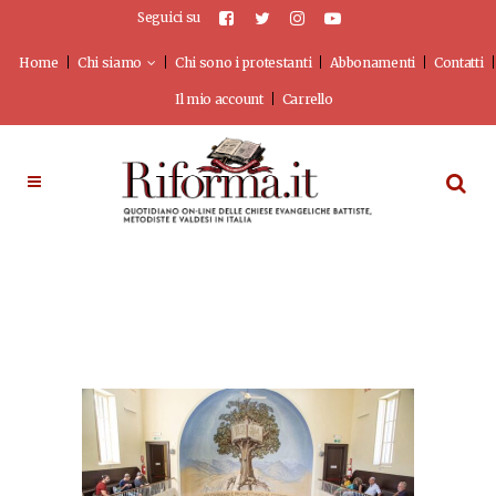
Seguici su
Home
Chi siamo
Chi sono i protestanti
Abbonamenti
Contatti
Il mio account
Carrello