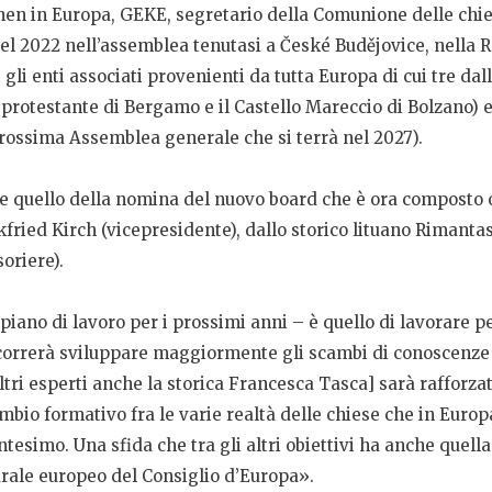
en in Europa, GEKE, segretario della Comunione delle chies
el 2022 nell’assemblea tenutasi a České Budějovice, nella 
 gli enti associati provenienti da tutta Europa di cui tre dal
le protestante di Bergamo e il Castello Mareccio di Bolzano
 prossima Assemblea generale che si terrà nel 2027).
he quello della nomina del nuovo board che è ora composto 
ried Kirch (vicepresidente), dallo storico lituano Rimantas
oriere).
piano di lavoro per i prossimi anni – è quello di lavorare p
correrà sviluppare maggiormente gli scambi di conoscenze e 
 altri esperti anche la storica Francesca Tasca] sarà rafforza
mbio formativo fra le varie realtà delle chiese che in Europ
tesimo. Una sfida che tra gli altri obiettivi ha anche quell
urale europeo del Consiglio d’Europa».