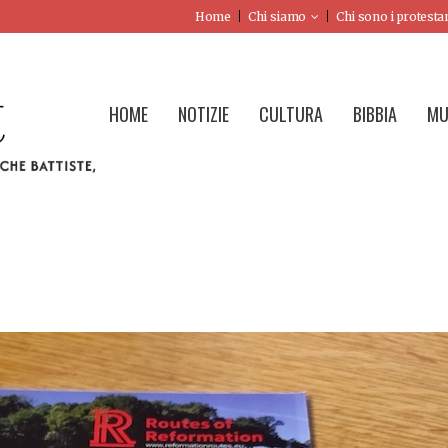
Home
Chi siamo
Chi sono i protesta
HOME
NOTIZIE
CULTURA
BIBBIA
MU