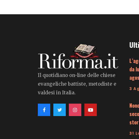
Ult
L’ag
da l
Il quotidiano on-line delle chiese
ago
evangeliche battiste, metodiste e
3 A
valdesi in Italia.
Nono
seco
stor
31 L