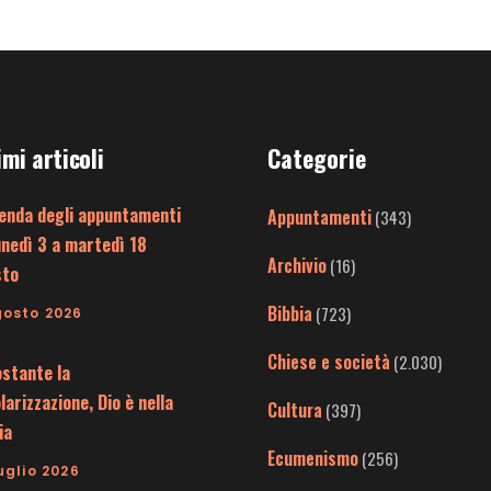
imi articoli
Categorie
enda degli appuntamenti
Appuntamenti
(343)
unedì 3 a martedì 18
Archivio
(16)
sto
Bibbia
(723)
gosto 2026
Chiese e società
(2.030)
stante la
larizzazione, Dio è nella
Cultura
(397)
ia
Ecumenismo
(256)
uglio 2026