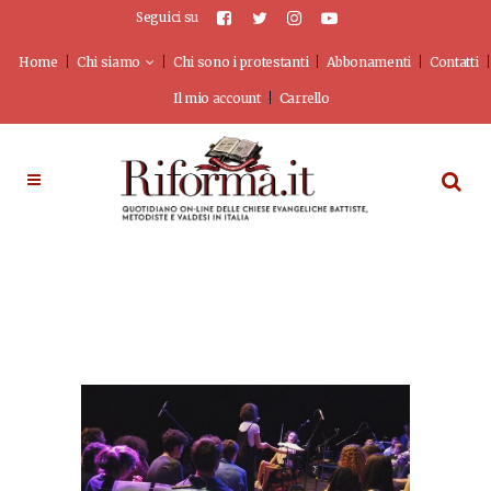
Seguici su
Home
Chi siamo
Chi sono i protestanti
Abbonamenti
Contatti
Il mio account
Carrello