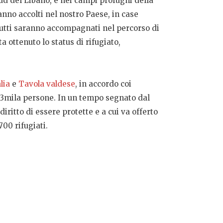
 sud del Libano, e nei campi profughi della
anno accolti nel nostro Paese, in case
utti saranno accompagnati nel percorso di
 ottenuto lo status di rifugiato,
lia
e
Tavola valdese
, in accordo coi
o, 3mila persone. In un tempo segnato dal
iritto di essere protette e a cui va offerto
00 rifugiati.