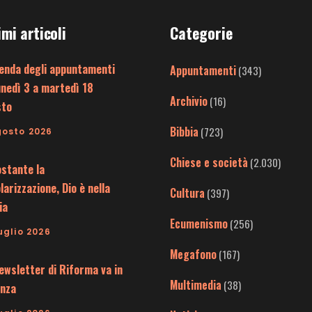
imi articoli
Categorie
enda degli appuntamenti
Appuntamenti
(343)
unedì 3 a martedì 18
Archivio
(16)
sto
Bibbia
(723)
gosto 2026
Chiese e società
(2.030)
stante la
larizzazione, Dio è nella
Cultura
(397)
ia
Ecumenismo
(256)
uglio 2026
Megafono
(167)
ewsletter di Riforma va in
Multimedia
(38)
nza