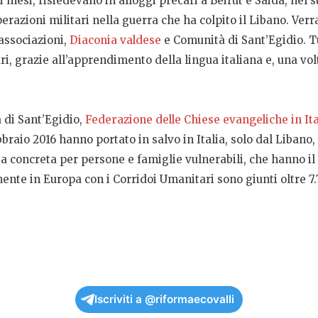
chi mesi, risiedevano in alloggi precari a Beirut e Saida, nel
erazioni militari nella guerra che ha colpito il Libano. Verr
associazioni,
Diaconia valdese
e Comunità di Sant’Egidio. T
, grazie all’apprendimento della lingua italiana e, una volta
di Sant’Egidio,
Federazione delle Chiese evangeliche in Ita
ebbraio 2016 hanno portato in salvo in Italia, solo dal Liban
a concreta per persone e famiglie vulnerabili, che hanno il d
ente in Europa con i Corridoi Umanitari sono giunti oltre 7.7
Iscriviti a @riformaecovalli