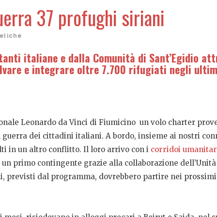
uerra 37 profughi siriani
eliche
tanti italiane e dalla Comunità di Sant’Egidio att
vare e integrare oltre 7.700 rifugiati negli ultim
azionale Leonardo da Vinci di Fiumicino un volo charter prov
n guerra dei cittadini italiani. A bordo, insieme ai nostri c
i in un altro conflitto. Il loro arrivo con i
corridoi umanitar
r un primo contingente grazie alla collaborazione dell’Unità
hi, previsti dal programma, dovrebbero partire nei prossimi g