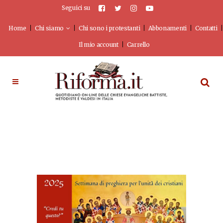
Seguici su
Home
Chi siamo
Chi sono i protestanti
Abbonamenti
Contatti
Il mio account
Carrello