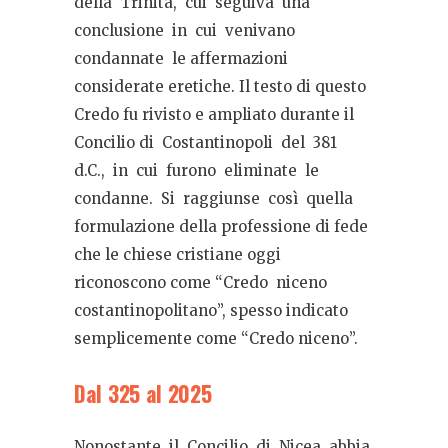
della
Trinità,
cui
seguiva
una
conclusione
in
cui
venivano
condannate
le affermazioni
considerate eretiche. Il testo di questo
Credo fu rivisto e ampliato durante il
Concilio di
Costantinopoli
del
381
d.C.,
in
cui
furono
eliminate
le
condanne.
Si
raggiunse
così
quella
formulazione della professione di fede
che le chiese cristiane oggi
riconoscono come “Credo
niceno
costantinopolitano”, spesso indicato
semplicemente come “Credo niceno”.
Dal 325 al 2025
Nonostante
il
Concilio
di
Nicea
abbia