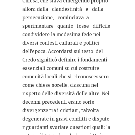
Chiesa, che stava emergendo proprio
allora dalla
clandestinità
e
dalla
persecuzione,
cominciava
a
sperimentare
quanto
fosse
difficile
condividere la medesima fede nei
diversi contesti culturali e politici
dell’epoca. Accordarsi sul testo
del
Credo significò definire i fondamenti
essenziali comuni su cui costruire
comunità locali che si
riconoscessero
come chiese sorelle, ciascuna nel
rispetto delle diversità delle altre. Nei
decenni precedenti erano sorte
divergenze tra i cristiani, talvolta
degenerate in gravi conflitti e dispute
riguardanti svariate questioni quali: la