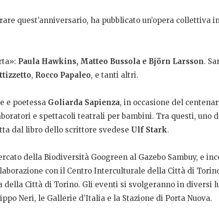
 quest’anniversario, ha pubblicato un’opera collettiva in 
arta»:
Paula Hawkins, Matteo Bussola e Björn Larsson
. Sa
ttizzetto
,
Rocco Papaleo
, e tanti altri.
ice e poetessa
Goliarda Sapienza
, in occasione del centena
aboratori e spettacoli teatrali per bambini. Tra questi, uno 
tta dal libro dello scrittore svedese
Ulf Stark
.
ercato della Biodiversità Googreen al Gazebo Sambuy, e inco
llaborazione con il Centro Interculturale della Città di Tori
 della Città di Torino. Gli eventi si svolgeranno in diversi 
lippo Neri, le Gallerie d’Italia e la Stazione di Porta Nuova.