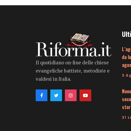
Ult
L’ag
da l
Il quotidiano on-line delle chiese
ago
evangeliche battiste, metodiste e
3 A
valdesi in Italia.
Nono
seco
stor
31 L