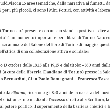
uddiviso in 16 aree tematiche, dalla narrativa ai fumetti, dal
 per i più piccoli, ci sono i Mini Portici, con attività e la
i Torino sarà presente con un suo stand espositivo – dice 
Carta” è un momento importante per i librai di Torino. Nato
nza annuale del Salone del libro di Torino di maggio, quest’
ll’ottica di una collaborazione attiva e solidale».
o 13 ottobre dalle 18,15 alle 19,15 e dal titolo: «850 anni d
i
(a cura della
libreria Claudiana di Torino
) presso la Sala
o Bernardini
,
Gian Paolo Romagnani
e
Francesca Tasca
ato da
Riforma
, ricorrono gli 850 anni della nascita del mo
 cristianesimo mediante l’accesso diretto alla Scrittura, la
l potere politico, il superamento della barriera chierici e la