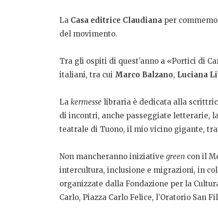
La
Casa editrice Claudiana
per commemorare
del movimento.
Tra gli ospiti di quest’anno a «Portici di C
italiani, tra cui
Marco Balzano
,
Luciana Li
La
kermesse
libraria è dedicata alla scrittr
di incontri, anche passeggiate letterarie, l
teatrale di Tuono, il mio vicino gigante, tra
Non mancheranno iniziative
green
con il M
intercultura, inclusione e migrazioni, in co
organizzate dalla Fondazione per la Cultura
Carlo, Piazza Carlo Felice, l’Oratorio San Fi