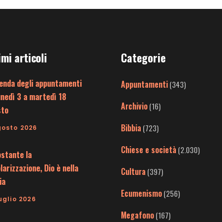
imi articoli
Categorie
enda degli appuntamenti
Appuntamenti
(343)
unedì 3 a martedì 18
Archivio
(16)
sto
Bibbia
(723)
gosto 2026
Chiese e società
(2.030)
stante la
larizzazione, Dio è nella
Cultura
(397)
ia
Ecumenismo
(256)
uglio 2026
Megafono
(167)