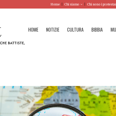
Home
Chi siamo
Chi sono i protesta
HOME
NOTIZIE
CULTURA
BIBBIA
MU