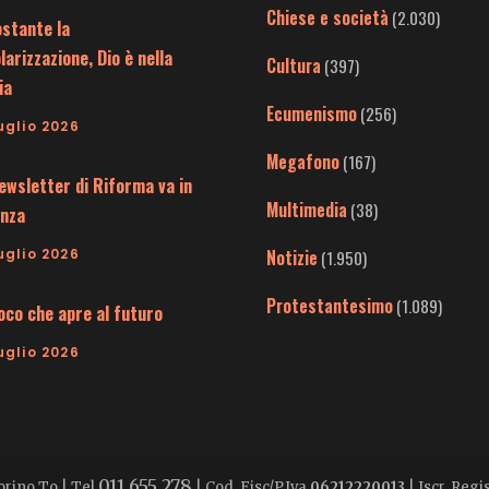
Chiese e società
(2.030)
stante la
larizzazione, Dio è nella
Cultura
(397)
ia
Ecumenismo
(256)
uglio 2026
Megafono
(167)
ewsletter di Riforma va in
Multimedia
(38)
nza
uglio 2026
Notizie
(1.950)
Protestantesimo
(1.089)
uoco che apre al futuro
uglio 2026
011 655 278
Torino To | Tel
| Cod. Fisc/P.Iva
06212220013
| Iscr. Reg