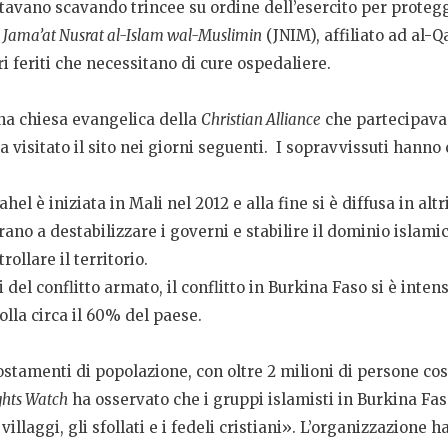
tavano scavando trincee su ordine dell’esercito per protegger
l
Jama’at Nusrat al-Islam wal-Muslimin
(JNIM), affiliato ad al-Q
ri feriti che necessitano di cure ospedaliere.
na chiesa evangelica della
Christian Alliance
che partecipavan
visitato il sito nei giorni seguenti. I sopravvissuti hanno c
el è iniziata in Mali nel 2012 e alla fine si è diffusa in altri
ano a destabilizzare i governi e stabilire il dominio islamico
ollare il territorio.
i del conflitto armato, il conflitto in Burkina Faso si è inte
olla circa il 60% del paese.
ostamenti di popolazione, con oltre 2 milioni di persone cost
hts Watch
ha osservato che i gruppi islamisti in Burkina Fas
villaggi, gli sfollati e i fedeli cristiani». L’organizzazione h