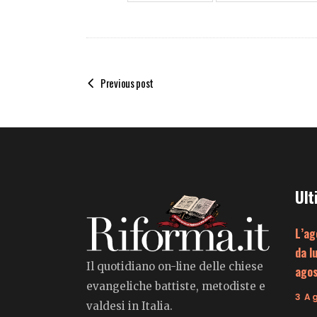
Previous post
Ult
L’ag
da l
Il quotidiano on-line delle chiese
ago
evangeliche battiste, metodiste e
3 A
valdesi in Italia.