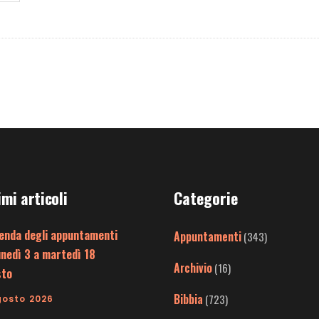
imi articoli
Categorie
enda degli appuntamenti
Appuntamenti
(343)
unedì 3 a martedì 18
Archivio
(16)
sto
Bibbia
(723)
gosto 2026