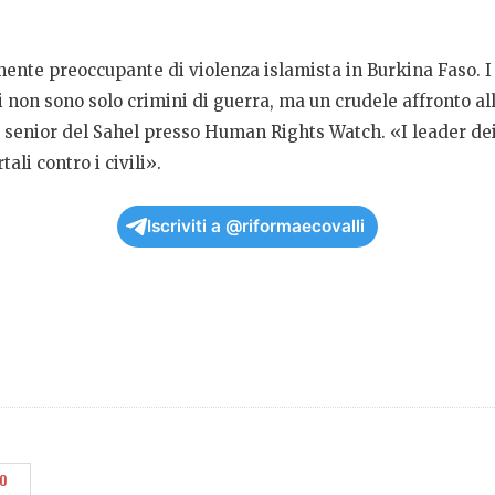
nte preoccupante di violenza islamista in Burkina Faso. I ma
ti non sono solo crimini di guerra, ma un crudele affronto a
ice senior del Sahel presso Human Rights Watch. «I leader d
li contro i civili».
Iscriviti a @riformaecovalli
O