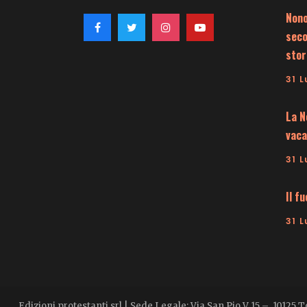
Nono
seco
stor
31 L
La N
vaca
31 L
Il f
31 L
Edizioni protestanti srl | Sede Legale: Via San Pio V 15 – 10125 