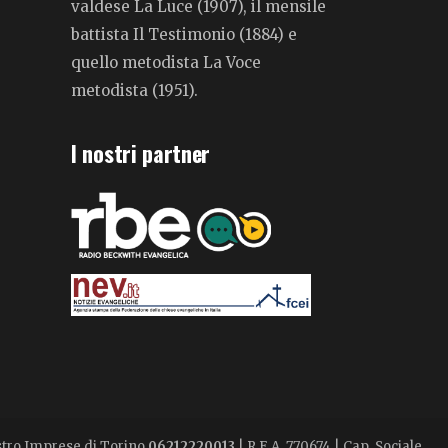
valdese La Luce (1907), il mensile
battista Il Testimonio (1884) e
quello metodista La Voce
metodista (1951).
I nostri partner
istro Imprese di Torino
06212220013
| R.E.A. 770674 | Cap. Sociale