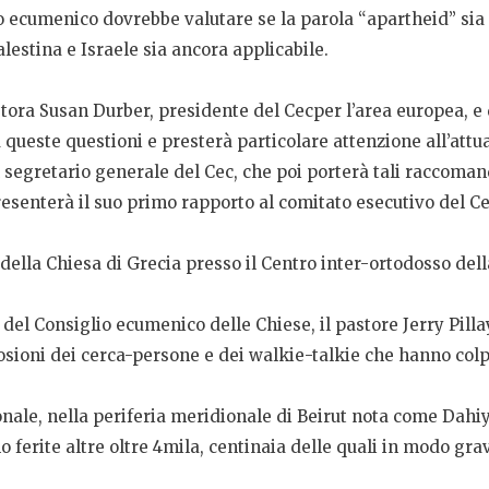
o ecumenico dovrebbe valutare se la parola “apartheid” sia 
Palestina e Israele sia ancora applicabile.
astora Susan Durber, presidente del Cecper l’area europea,
 queste questioni e presterà particolare attenzione all’attua
 segretario generale del Cec, che poi porterà tali raccoman
resenterà il suo primo rapporto al comitato esecutivo del 
 della Chiesa di Grecia presso il Centro inter-ortodosso del
 del Consiglio ecumenico delle Chiese, il pastore Jerry Pill
osioni dei cerca-persone e dei walkie-talkie che hanno colpit
ale, nella periferia meridionale di Beirut nota come Dahiye
ferite altre oltre 4mila, centinaia delle quali in modo gra