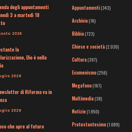
enda degli appuntamenti
Appuntamenti
(343)
unedì 3 a martedì 18
Archivio
(16)
sto
Bibbia
(723)
gosto 2026
Chiese e società
(2.030)
stante la
larizzazione, Dio è nella
Cultura
(397)
ia
Ecumenismo
(256)
uglio 2026
Megafono
(167)
ewsletter di Riforma va in
Multimedia
(38)
nza
uglio 2026
Notizie
(1.950)
Protestantesimo
(1.089)
uoco che apre al futuro