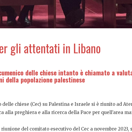
r gli attentati in Libano
cumenico delle chiese intanto è chiamato a valuta
i della popolazione palestinese
delle chiese (Cec) su Palestina e Israele si è riunito ad Ate
 alla preghiera e alla ricerca della Pace per quell’area mar
 la riunione del comitato esecutivo del Cec a novembre 2023