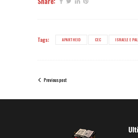
Share:
Tags:
APARTHEID
CEC
ISRAELE E PA
Previous post
Ult