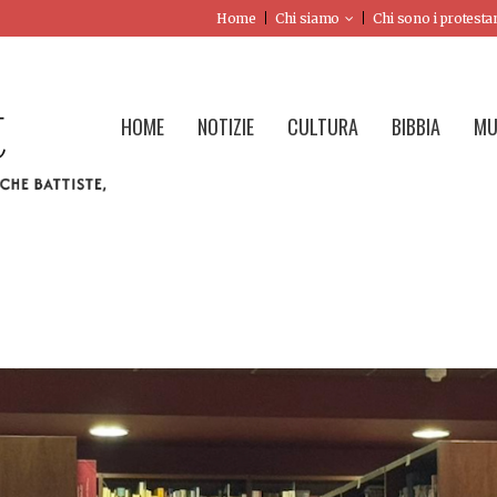
Home
Chi siamo
Chi sono i protesta
HOME
NOTIZIE
CULTURA
BIBBIA
MU