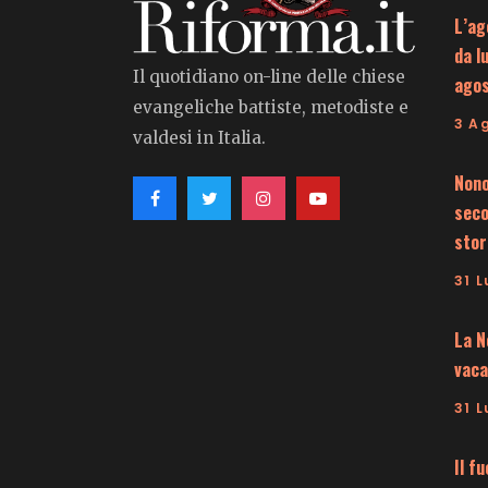
L’ag
da l
Il quotidiano on-line delle chiese
ago
evangeliche battiste, metodiste e
3 A
valdesi in Italia.
Nono
seco
stor
31 L
La N
vaca
31 L
Il f