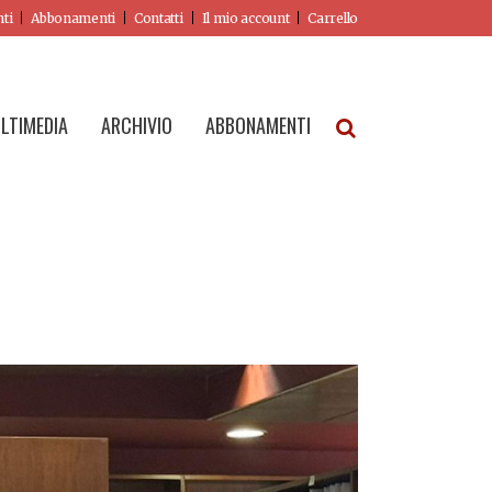
nti
Abbonamenti
Contatti
Il mio account
Carrello
LTIMEDIA
ARCHIVIO
ABBONAMENTI