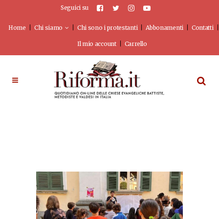
Seguici su
Home
Chi siamo
Chi sono i protestanti
Abbonamenti
Contatti
Il mio account
Carrello