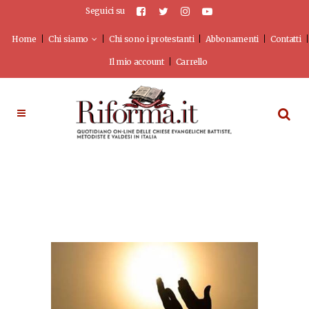
Seguici su
Home
Chi siamo
Chi sono i protestanti
Abbonamenti
Contatti
Il mio account
Carrello