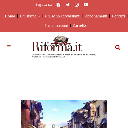
Seguici su
Home
Chi siamo
Chi sono i protestanti
Abbonamenti
Contatti
Il mio account
Carrello