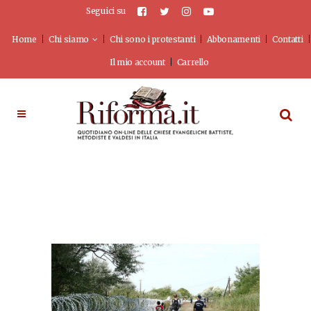
Seguici su
Home
Chi siamo
Chi sono i protestanti
Abbonamenti
Contatti
Il mio account
Carrello