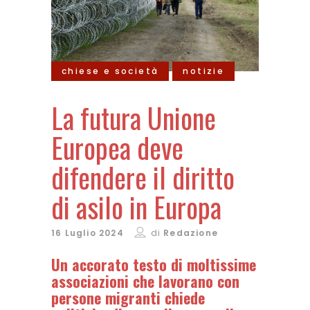
chiese e società
notizie
La futura Unione
Europea deve
difendere il diritto
di asilo in Europa
16 Luglio 2024
di
Redazione
Un accorato testo di moltissime
associazioni che lavorano con
persone migranti chiede