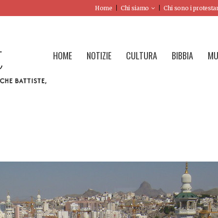
Home
Chi siamo
Chi sono i protesta
HOME
NOTIZIE
CULTURA
BIBBIA
MU