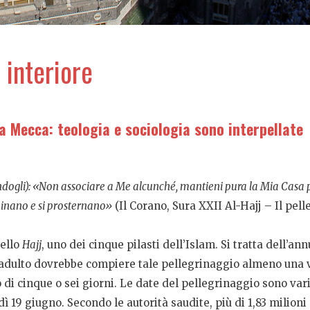
o interiore
a Mecca: teologia e sociologia sono interpellate
dogli): «Non associare a Me alcunché, mantieni pura la Mia Casa pe
chinano e si prosternano»
(Il Corano, Sura XXII Al-Hajj – Il pell
dello
Hajj
, uno dei cinque pilasti dell’Islam. Si tratta dell’a
ulto dovrebbe compiere tale pellegrinaggio almeno una volt
 di cinque o sei giorni. Le date del pellegrinaggio sono variab
ì 19 giugno. Secondo le autorità saudite, più di 1,83 milio