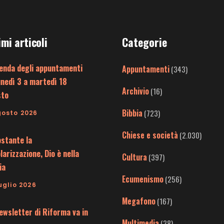
imi articoli
Categorie
enda degli appuntamenti
Appuntamenti
(343)
unedì 3 a martedì 18
Archivio
(16)
sto
Bibbia
(723)
gosto 2026
Chiese e società
(2.030)
stante la
larizzazione, Dio è nella
Cultura
(397)
ia
Ecumenismo
(256)
uglio 2026
Megafono
(167)
ewsletter di Riforma va in
Multimedia
(38)