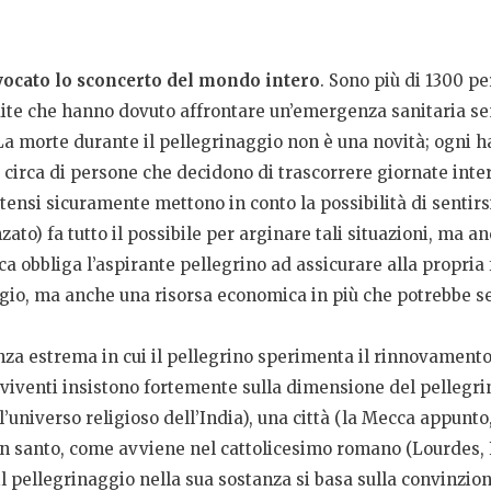
ovocato lo sconcerto del mondo intero
. Sono più di 1300 p
dite che hanno dovuto affrontare un’emergenza sanitaria se
La morte durante il pellegrinaggio non è una novità; ogni h
 circa di persone che decidono di trascorrere giornate inter
intensi sicuramente mettono in conto la possibilità di sentirs
zato) fa tutto il possibile per arginare tali situazioni, ma a
mica obbliga l’aspirante pellegrino ad assicurare alla propri
gio, ma anche una risorsa economica in più che potrebbe se
za estrema in cui il pellegrino sperimenta il rinnovamento e
di viventi insistono fortemente sulla dimensione del pellegr
ell’universo religioso dell’India), una città (la Mecca ap
un santo, come avviene nel cattolicesimo romano (Lourdes, 
 pellegrinaggio nella sua sostanza si basa sulla convinzion