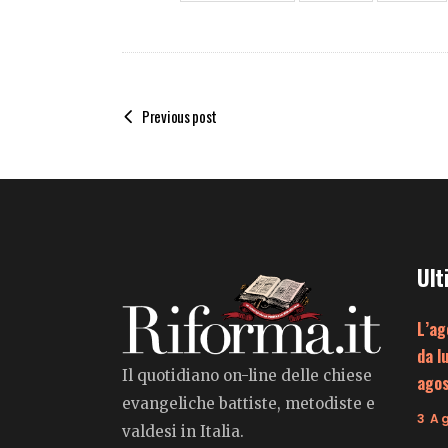
Previous post
Ult
L’ag
da l
Il quotidiano on-line delle chiese
ago
evangeliche battiste, metodiste e
3 A
valdesi in Italia.