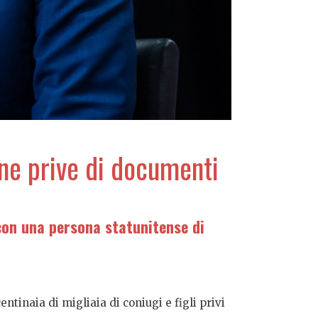
one prive di documenti
con una persona statunitense di
tinaia di migliaia di coniugi e figli privi