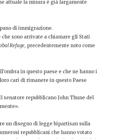
one attuale la misura è già largamente
ccupano di immigrazione.
che sono arrivate a chiamare gli Stati
obal Refuge
, precedentemente noto come
ll’ombra in questo paese e che ne hanno i
 loro cari di rimanere in questo Paese
 Il senatore repubblicano John Thune del
lmente».
re un disegno di legge bipartisan sulla
i numerosi repubblicani che hanno votato