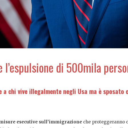
e l’espulsione di 500mila pers
e a chi vive illegalmente negli Usa ma è sposato 
misure esecutive sull’immigrazione
che proteggeranno cen