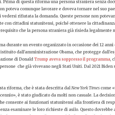
ti. Prima di questa riforma una persona straniera senza d
non poteva comunque lavorare e doveva tornare nel suo paese 
 di vedersi rifiutata la domanda. Queste persone non poteva
e con cittadini statunitensi, poiché ottenere la cittadinanza
equisito che la persona straniera già risieda legalmente ne
rma durante un evento organizzato in occasione dei 12 anni
stituito dall’amministrazione Obama, che protegge dall’esp
trazione di Donald
Trump aveva soppresso il programma
, 
 persone che già vivevano negli Stati Uniti. Dal 2021 Biden 
ta riforma, che è stata descritta dal
New York Times
come «u
cennio», è stato giudicato da molti non casuale. La decisio
che consente ai funzionari statunitensi alla frontiera di r
senza esaminare le loro richieste di asilo. Questo dovrebbe 