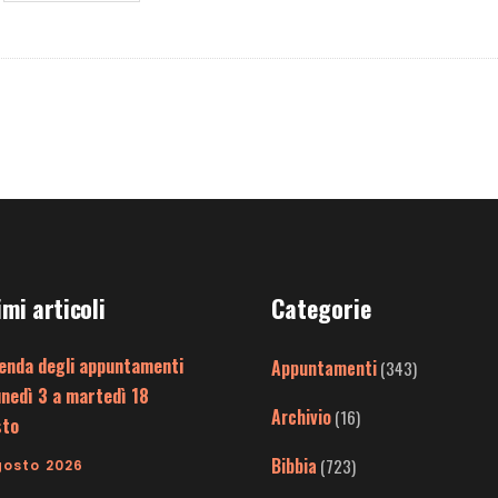
imi articoli
Categorie
enda degli appuntamenti
Appuntamenti
(343)
unedì 3 a martedì 18
Archivio
(16)
sto
Bibbia
(723)
gosto 2026