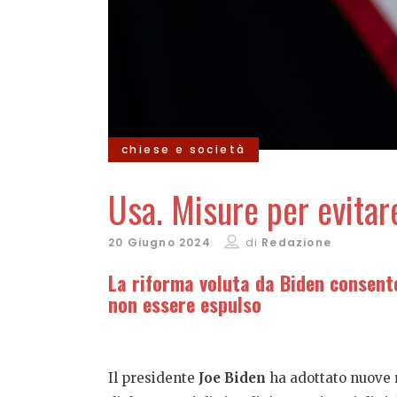
chiese e società
Usa. Misure per evitar
20 Giugno 2024
di
Redazione
La riforma voluta da Biden consent
non essere espulso
Il presidente
Joe Biden
ha adottato nuove