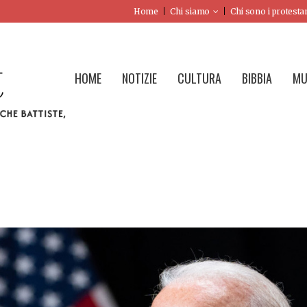
Home
Chi siamo
Chi sono i protesta
HOME
NOTIZIE
CULTURA
BIBBIA
MU