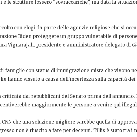
i e le strutture fossero “sovraccariche”, ma data la situazi
 accolto con elogi da parte delle agenzie religiose che si o
razione Biden proteggere un gruppo vulnerabile di persone 
Mara Vignarajah, presidente e amministratore delegato di
Gl
 di famiglie con status di immigrazione mista che vivono ne
glie hanno vissuto a causa dell’incertezza sulla capacità dei
 criticata dai repubblicani del Senato prima dell’annuncio.
ncentiverebbe maggiormente le persone a venire qui illega
lla CNN che una soluzione migliore sarebbe quella di approva
resso non è riuscito a fare per decenni. Tillis è stato tra 