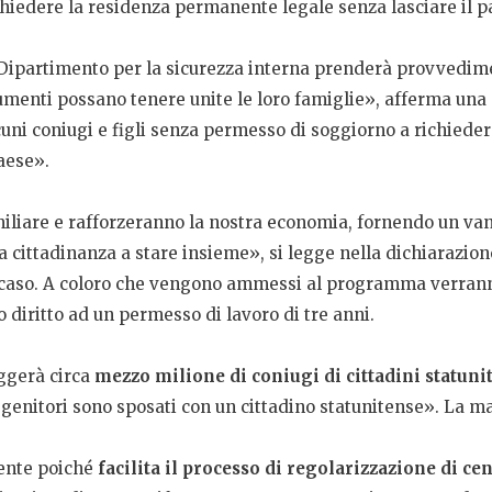
ichiedere la residenza permanente legale senza lasciare il p
 Dipartimento per la sicurezza interna prenderà provvedimen
ocumenti possano tenere unite le loro famiglie», afferma una 
uni coniugi e figli senza permesso di soggiorno a richiede
Paese».
iare e rafforzeranno la nostra economia, fornendo un vant
nza cittadinanza a stare insieme», si legge nella dichiarazio
aso. A coloro che vengono ammessi al programma verranno 
diritto ad un permesso di lavoro di tre anni.
ggerà circa
mezzo milione di coniugi di cittadini statuni
ui genitori sono sposati con un cittadino statunitense». La m
mente poiché
facilita il processo di regolarizzazione di ce