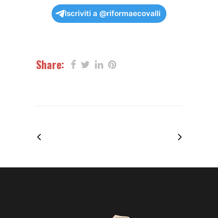
Iscriviti a @riformaecovalli
Share: