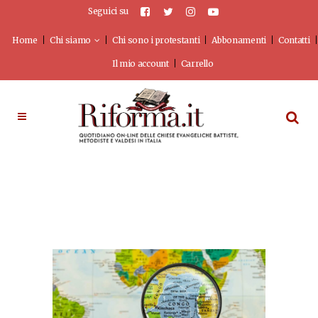
Seguici su
Home
Chi siamo
Chi sono i protestanti
Abbonamenti
Contatti
Il mio account
Carrello