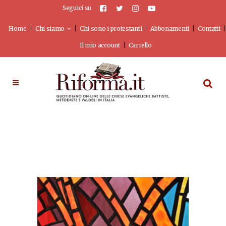
Seguici su
Home
Chi siamo
Chi sono i protestanti
Abbonamenti
Contatti
Il mio account
Carrello