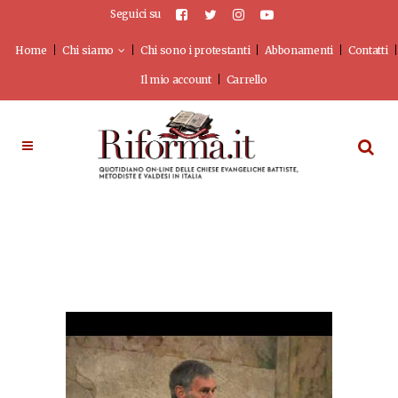
Seguici su
Home
Chi siamo
Chi sono i protestanti
Abbonamenti
Contatti
Il mio account
Carrello