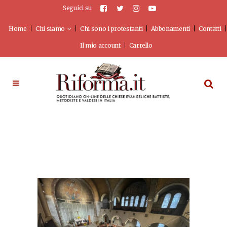
Seguici su
Home
Chi siamo
Chi sono i protestanti
Abbonamenti
Contatti
Il mio account
Carrello