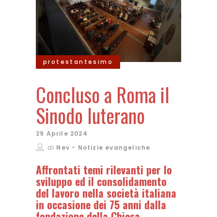
protestantesimo
Concluso a Roma il
Sinodo luterano
29 Aprile 2024
di
Nev - Notizie evangeliche
Affrontati temi rilevanti per lo
sviluppo ed il consolidamento
del lavoro nella società italiana
in occasione dei 75 anni dalla
fondazione della Chiesa