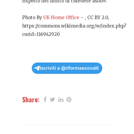
rispetto del diritto di chiedere asilo».
Photo By
UK Home Office
– , CC BY 2.0,
https://commons.wikimedia.org/w/index.php?
curid=116942920
Iscriviti a @riformaecovalli
Share: