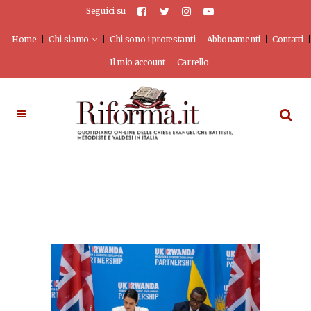
Seguici su
Home
Chi siamo
Chi sono i protestanti
Abbonamenti
Contatti
Il mio account
Carrello