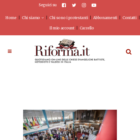
Seguici su
Home
Chi siamo
Chi sono i protestanti
Abbonamenti
Contatti
Il mio account
Carrello