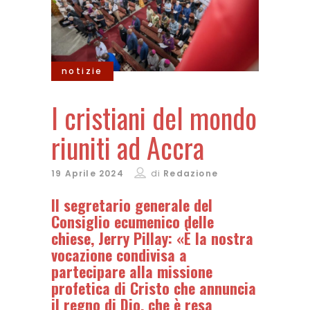
notizie
I cristiani del mondo
riuniti ad Accra
19 Aprile 2024
di
Redazione
Il segretario generale del
Consiglio ecumenico delle
chiese, Jerry Pillay: «È la nostra
vocazione condivisa a
partecipare alla missione
profetica di Cristo che annuncia
il regno di Dio, che è resa